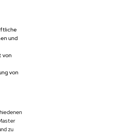
ftliche
men und
t von
ung von
chiedenen
 Master
und zu