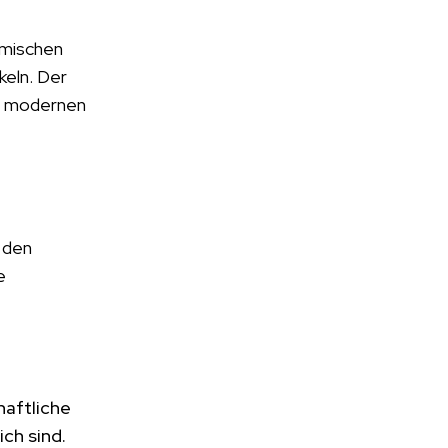
emischen
keln. Der
er modernen
 den
e
haftliche
ch sind.