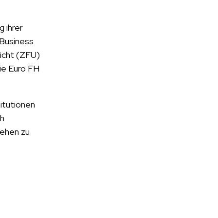
 ihrer
 Business
richt (ZFU)
die Euro FH
itutionen
ch
gehen zu