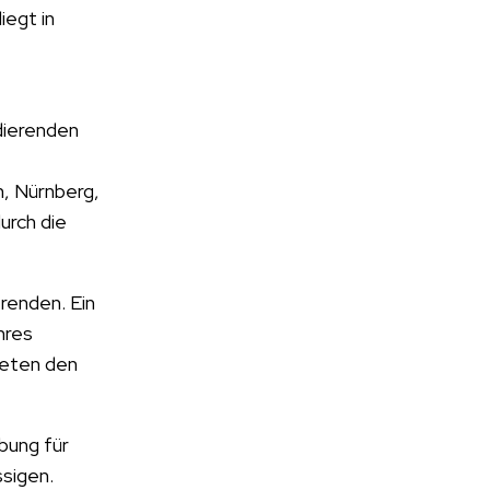
iegt in
dierenden
n, Nürnberg,
urch die
renden. Ein
hres
ieten den
bung für
ssigen.