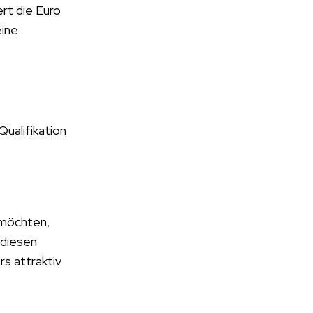
rt die Euro
eine
ualifikation
n möchten,
 diesen
rs attraktiv