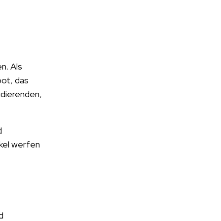
n. Als
bot, das
udierenden,
d
kel werfen
d